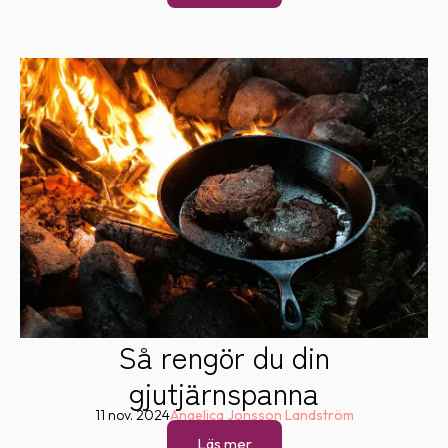
Så rengör du din
gjutjärnspanna
11 nov. 2024
Angelica Jonsson Landström
Läs mer