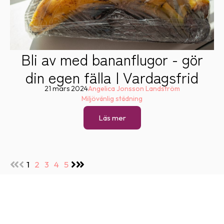
Bli av med bananflugor - gör
din egen fälla | Vardagsfrid
21 mars 2024
Angelica Jonsson Landström
Miljövänlig städning
Läs mer
1
2
3
4
5